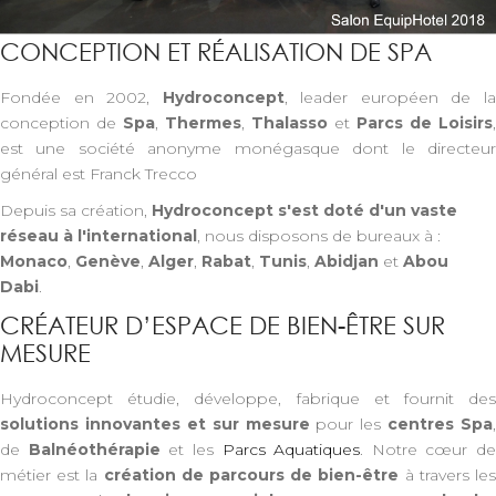
CONCEPTION ET RÉALISATION DE SPA
Fondée en 2002,
Hydroconcept
, leader européen de l
conception de
Spa
,
Thermes
,
Thalasso
et
Parcs de Loisirs
,
est une société anonyme monégasque dont le directeur
général est Franck Trecco
Depuis sa création,
Hydroconcept s'est doté d'un vaste
réseau à l'international
, nous disposons de bureaux à :
Monaco
,
Genève
,
Alger
,
Rabat
,
Tunis
,
Abidjan
et
Abou
Dabi
.
CRÉATEUR D’ESPACE DE BIEN-ÊTRE SUR
MESURE
Hydroconcept étudie, développe, fabrique et fournit des
solutions innovantes et sur mesure
pour les
centres Spa
,
de
Balnéothérapie
et les
Parcs Aquatiques
. Notre cœur de
métier est la
création de parcours de bien-être
à travers le