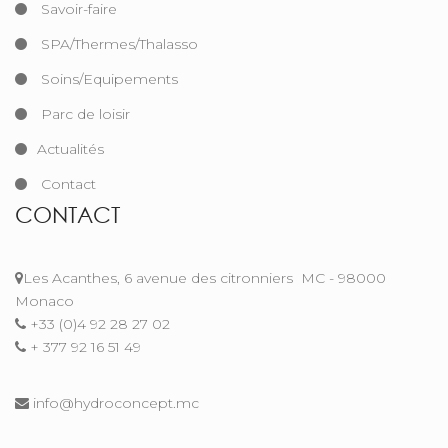
Savoir-faire
SPA/Thermes/Thalasso
Soins/Equipements
Parc de loisir
Actualités
Contact
CONTACT
Les Acanthes, 6 avenue des citronniers
MC - 98000
Monaco
+33 (0)4 92 28 27 02
+ 377 92 16 51 49
info@hydroconcept.mc